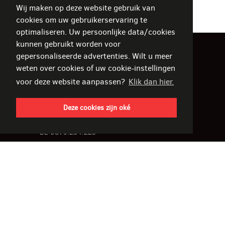
Wij maken op deze website gebruik van
cookies om uw gebruikerservaring te
optimaliseren. Uw persoonlijke data/cookies
kunnen gebruikt worden voor
gepersonaliseerde advertenties. Wilt u meer
De Rore Interieur
weten over cookies of uw cookie-instellingen
voor deze website aanpassen?
Klik dan hier.
Stadionlaan 18-22
9800 Deinze
Deze cookies zijn oké
België
BE 0879.254.223
T
+32 (0)9 380 43 58
F
+32 (0)9 380 43 59
derore@derore.be
Wij zijn in verlof t.e.m. 16 augustus