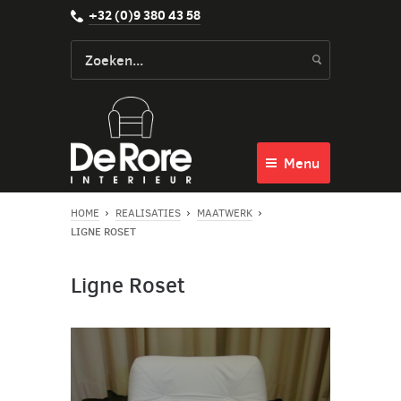
+32 (0)9 380 43 58
Menu
HOME
REALISATIES
MAATWERK
LIGNE ROSET
Ligne Roset