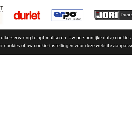
uikerservaring te optimaliseren. Uw persoonlijke data/cookie
er cookies of uw cookie-instellingen voor deze website aanpas
n in verlof t.e.m. 16 augustus
 - do - vr - za
ot 18u30
TEN:
dag, zondag en feestdagen
)
fperiodes