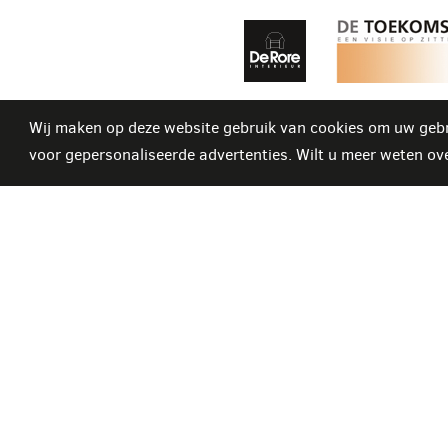
Wij maken op deze website gebruik van cookies om uw gebr
voor gepersonaliseerde advertenties. Wilt u meer weten ov
De Rore Interieur
Wij zij
OPEN:
Stadionlaan 18-22
ma - di
9800 Deinze
14u t
België
BE 0879.254.223
GESLO
woens
T
+32 (0)9 380 43 58
F
+32 (0)9 380 43 59
(
verlo
derore@derore.be