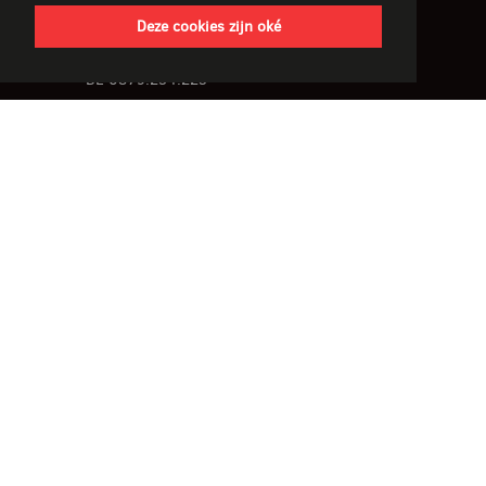
9800 Deinze
Deze cookies zijn oké
België
BE 0879.254.223
T
+32 (0)9 380 43 58
F
+32 (0)9 380 43 59
derore@derore.be
Wij zijn in verlof t.e.m. 16 augustus
OPEN:
ma - di - do - vr - za
14u tot 18u30
GESLOTEN:
woensdag, zondag en feestdagen