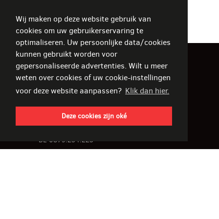
Wij maken op deze website gebruik van
cookies om uw gebruikerservaring te
optimaliseren. Uw persoonlijke data/cookies
kunnen gebruikt worden voor
gepersonaliseerde advertenties. Wilt u meer
De Rore Interieur
weten over cookies of uw cookie-instellingen
voor deze website aanpassen?
Klik dan hier.
Stadionlaan 18-22
9800 Deinze
Deze cookies zijn oké
België
BE 0879.254.223
T
+32 (0)9 380 43 58
F
+32 (0)9 380 43 59
derore@derore.be